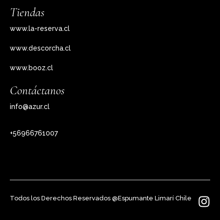
Tiendas
www.la-reserva.cl
www.descorcha.cl
www.booz.cl
Contáctanos
info@azur.cl
+56966761007
Todos los Derechos Reservados @Espumante Limarí Chile