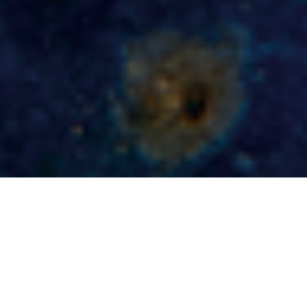
Burbujas nacidas
entre mar, niebla
y caliza